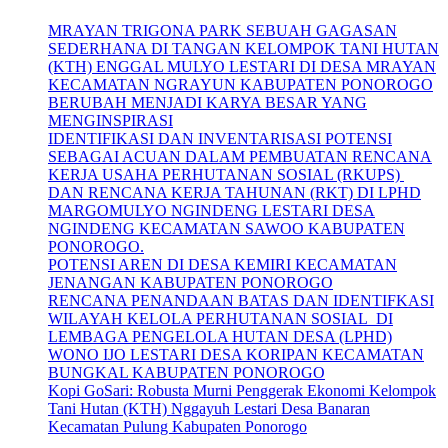
MRAYAN TRIGONA PARK SEBUAH GAGASAN
SEDERHANA DI TANGAN KELOMPOK TANI HUTAN
(KTH) ENGGAL MULYO LESTARI DI DESA MRAYAN
KECAMATAN NGRAYUN KABUPATEN PONOROGO
BERUBAH MENJADI KARYA BESAR YANG
MENGINSPIRASI
IDENTIFIKASI DAN INVENTARISASI POTENSI
SEBAGAI ACUAN DALAM PEMBUATAN RENCANA
KERJA USAHA PERHUTANAN SOSIAL (RKUPS)
DAN RENCANA KERJA TAHUNAN (RKT) DI LPHD
MARGOMULYO NGINDENG LESTARI DESA
NGINDENG KECAMATAN SAWOO KABUPATEN
PONOROGO.
POTENSI AREN DI DESA KEMIRI KECAMATAN
JENANGAN KABUPATEN PONOROGO
RENCANA PENANDAAN BATAS DAN IDENTIFKASI
WILAYAH KELOLA PERHUTANAN SOSIAL DI
LEMBAGA PENGELOLA HUTAN DESA (LPHD)
WONO IJO LESTARI DESA KORIPAN KECAMATAN
BUNGKAL KABUPATEN PONOROGO
Kopi GoSari: Robusta Murni Penggerak Ekonomi Kelompok
Tani Hutan (KTH) Nggayuh Lestari Desa Banaran
Kecamatan Pulung Kabupaten Ponorogo