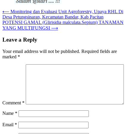
Post
⟵
Monitoring dan Evaluasi Unit Agroforestry, Upaya RHL Di
Desa Petungsinaran, Kecamatan Bandar, Kab Pacitan
navigation
POTENSI GAMAL (Glirisidia malculata.Sepium) TANAMAN
YANG MULTIFUNGSI
⟶
Leave a Reply
Your email address will not be published.
Required fields are
marked
*
Comment
*
Name
*
Email
*