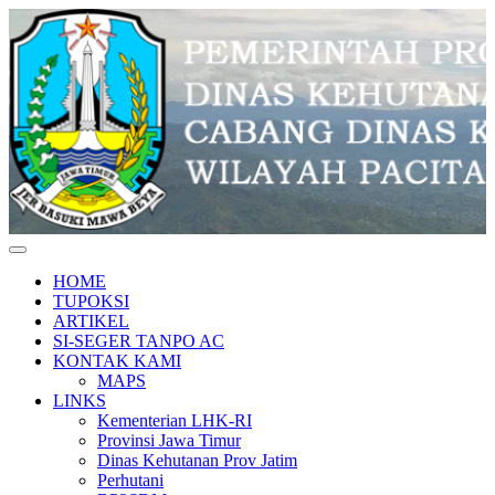
Skip
to
content
CDK Wilayah Pacitan
HOME
TUPOKSI
ARTIKEL
SI-SEGER TANPO AC
KONTAK KAMI
MAPS
LINKS
Kementerian LHK-RI
Provinsi Jawa Timur
Dinas Kehutanan Prov Jatim
Perhutani