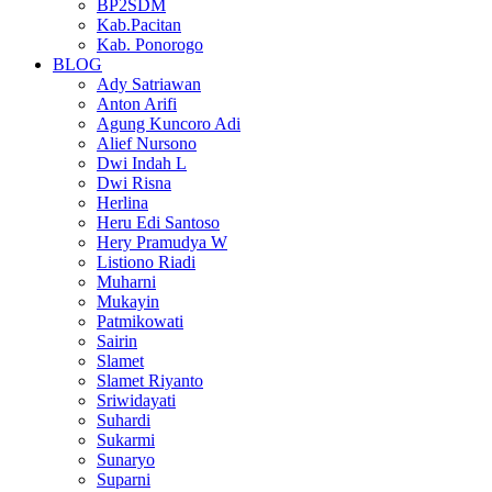
BP2SDM
Kab.Pacitan
Kab. Ponorogo
BLOG
Ady Satriawan
Anton Arifi
Agung Kuncoro Adi
Alief Nursono
Dwi Indah L
Dwi Risna
Herlina
Heru Edi Santoso
Hery Pramudya W
Listiono Riadi
Muharni
Mukayin
Patmikowati
Sairin
Slamet
Slamet Riyanto
Sriwidayati
Suhardi
Sukarmi
Sunaryo
Suparni