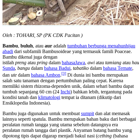
Oleh : TOHARI, SP (PK CDK Pacitan )
Bambu
,
buluh
, atau
aur
adalah
tumbuhan berbunga
menahun
hijau
abadi
dari subfamili Bambusoideae yang termasuk famili Poaceae.
Bambu dikenal juga dengan
istilah
preng
atau
pring
dalam
bahasaJawa
,
awi
atau
tamiang
atau
hau
Sunda
,
bangu
dalam
bahasa Badui
,
tabatiko
dalam
bahasa Ternate
,
[3]
dan
ute
dalam
bahasa Ambon
.
Di dunia ini bambu merupakan
salah satu tanaman dengan pertumbuhan paling cepat. Karena
memiliki sistem rhizoma-dependen unik, dalam sehari bambu dapat
tumbuh sepanjang 60 cm (24
Inchi
) bahkan lebih, tergantung pada
kondisi tanah dan
klimatologi
tempat ia ditanam (dikutip dari
Ensiklopedia Indonesia).
Bambu juga digunakan untuk membuat
sumpit
dan alat memasak
lainnya seperti spatula. Bambu merupakan bahan baku dari berbagai
peralatan rumah tangga yang utama sebelum datangnya era
peralatan rumah tangga dari plastik. Anyaman batang bambu yang
dipotong tipis dapat digarap menjadi bakul nasi (
cething
(bahasa