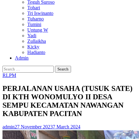
Teguh Suroso
Tohari
Tri Iswinanto
Tuharno
Tumini
Untung W
Yadi
Zullaikha
Kicky
Hadianto
Admin
Search
for:
RLPM
PERJALANAN USAHA (TUSUK SATE)
DI KTH WONOMULYO II DESA
SEMPU KECAMATAN NAWANGAN
KABUPATEN PACITAN
admin
27 November 2023
7 March 2024