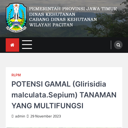
Skip
to
content
CDK Wilayah Pacitan
RLPM
POTENSI GAMAL (Glirisidia
malculata.Sepium) TANAMAN
YANG MULTIFUNGSI
admin
29 November 2023