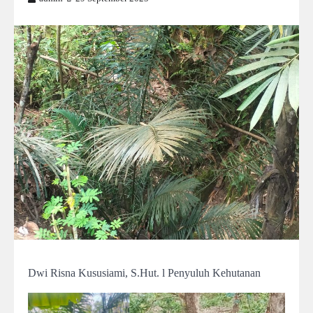
Dwi Risna Kususiami, S.Hut. l Penyuluh Kehutanan