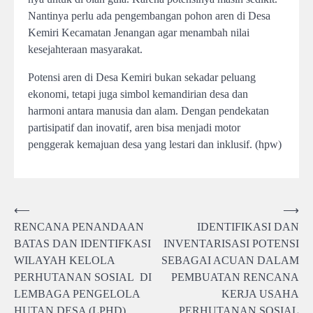
Nantinya perlu ada pengembangan pohon aren di Desa
Kemiri Kecamatan Jenangan agar menambah nilai
kesejahteraan masyarakat.
Potensi aren di Desa Kemiri bukan sekadar peluang
ekonomi, tetapi juga simbol kemandirian desa dan
harmoni antara manusia dan alam. Dengan pendekatan
partisipatif dan inovatif, aren bisa menjadi motor
penggerak kemajuan desa yang lestari dan inklusif. (hpw)
Post
⟵
⟶
RENCANA PENANDAAN
IDENTIFIKASI DAN
navigation
BATAS DAN IDENTIFKASI
INVENTARISASI POTENSI
WILAYAH KELOLA
SEBAGAI ACUAN DALAM
PERHUTANAN SOSIAL DI
PEMBUATAN RENCANA
LEMBAGA PENGELOLA
KERJA USAHA
HUTAN DESA (LPHD)
PERHUTANAN SOSIAL