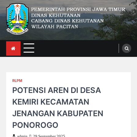
Skip
to
content
CDK Wilayah Pacitan
RLPM
POTENSI AREN DI DESA
KEMIRI KECAMATAN
JENANGAN KABUPATEN
PONOROGO
admin
29 September 2025