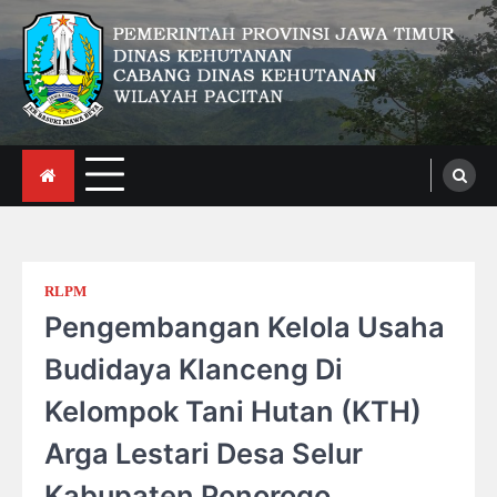
Skip
to
content
CDK Wilayah Pacitan
RLPM
Pengembangan Kelola Usaha
Budidaya Klanceng Di
Kelompok Tani Hutan (KTH)
Arga Lestari Desa Selur
Kabupaten Ponorogo