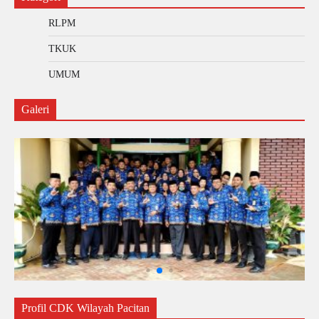
RLPM
TKUK
UMUM
Galeri
Profil CDK Wilayah Pacitan