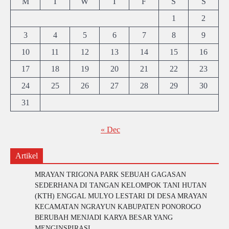
M
T
W
T
F
S
S
1
2
3
4
5
6
7
8
9
10
11
12
13
14
15
16
17
18
19
20
21
22
23
24
25
26
27
28
29
30
31
« Dec
Artikel
MRAYAN TRIGONA PARK SEBUAH GAGASAN
SEDERHANA DI TANGAN KELOMPOK TANI HUTAN
(KTH) ENGGAL MULYO LESTARI DI DESA MRAYAN
KECAMATAN NGRAYUN KABUPATEN PONOROGO
BERUBAH MENJADI KARYA BESAR YANG
MENGINSPIRASI