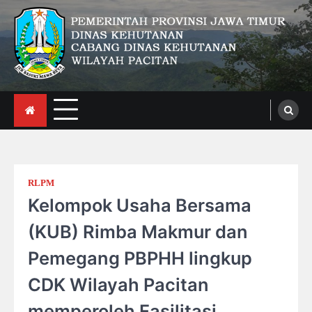
Skip
to
content
CDK Wilayah Pacitan
RLPM
Kelompok Usaha Bersama
(KUB) Rimba Makmur dan
Pemegang PBPHH lingkup
CDK Wilayah Pacitan
memperoleh Fasilitasi