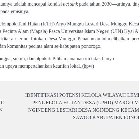
uannya adalah mencapai kondisi
net sink
pada tahun 2030—artinya, tin
ipada emisinya.
25 Kelompok Tani Hutan (KTH) Argo Munggu Lestari Desa Munggu Kec
Pecinta Alam (Mapala) Pasca Universitas Islam Negeri (UIN) Kyai 
kitar air terjun Totokan Desa Munggu. Penanaman ini melibatkan per
n komunitas pecinta alam se-kabupaten ponorogo.
gga, sukun, dan alpukat. Pilihan tanaman ini tidak hanya
dan upaya mempertahankan kearifan lokal. (hpw)
IDENTIFIKASI POTENSI KELOLA WILAYAH LE
TO
PENGELOLA HUTAN DESA (LPHD) MARGO 
N
NGINDENG LESTARI DESA NGINDENG KECA
SAWOO KABUPATEN PON