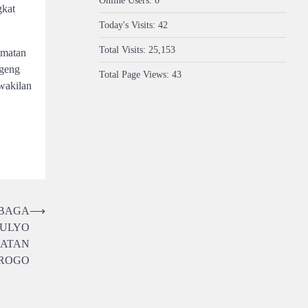
Online Users:
0
gkat
Today's Visits:
42
Total Visits:
25,153
amatan
Ageng
Total Page Views:
43
wakilan
MBAGA
⟶
MULYO
MATAN
OROGO