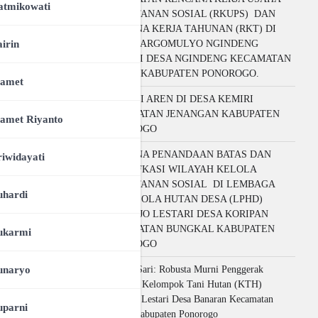
atmikowati
PERHUTANAN SOSIAL (RKUPS) DAN
RENCANA KERJA TAHUNAN (RKT) DI
airin
LPHD MARGOMULYO NGINDENG
LESTARI DESA NGINDENG KECAMATAN
SAWOO KABUPATEN PONOROGO.
lamet
POTENSI AREN DI DESA KEMIRI
KECAMATAN JENANGAN KABUPATEN
lamet Riyanto
PONOROGO
RENCANA PENANDAAN BATAS DAN
riwidayati
IDENTIFKASI WILAYAH KELOLA
PERHUTANAN SOSIAL DI LEMBAGA
uhardi
PENGELOLA HUTAN DESA (LPHD)
WONO IJO LESTARI DESA KORIPAN
KECAMATAN BUNGKAL KABUPATEN
ukarmi
PONOROGO
unaryo
Kopi GoSari: Robusta Murni Penggerak
Ekonomi Kelompok Tani Hutan (KTH)
Nggayuh Lestari Desa Banaran Kecamatan
uparni
Pulung Kabupaten Ponorogo