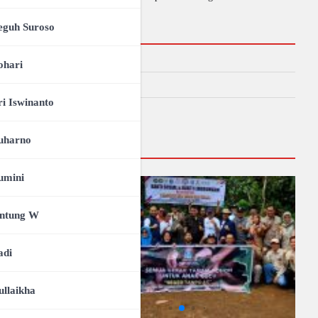
eguh Suroso
Kategori
RLPM
ohari
TKUK
ri Iswinanto
UMUM
uharno
Galeri
umini
ntung W
adi
ullaikha