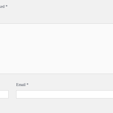
rked
*
Email
*