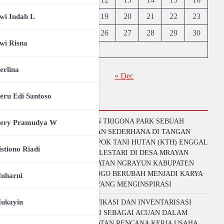
17
18
19
20
21
22
23
wi Indah L
24
25
26
27
28
29
30
wi Risna
31
T
erlina
« Dec
eru Edi Santoso
Artikel
MRAYAN TRIGONA PARK SEBUAH
ery Pramudya W
GAGASAN SEDERHANA DI TANGAN
KELOMPOK TANI HUTAN (KTH) ENGGAL
istiono Riadi
MULYO LESTARI DI DESA MRAYAN
KECAMATAN NGRAYUN KABUPATEN
PONOROGO BERUBAH MENJADI KARYA
uharni
BESAR YANG MENGINSPIRASI
ukayin
IDENTIFIKASI DAN INVENTARISASI
POTENSI SEBAGAI ACUAN DALAM
PEMBUATAN RENCANA KERJA USAHA