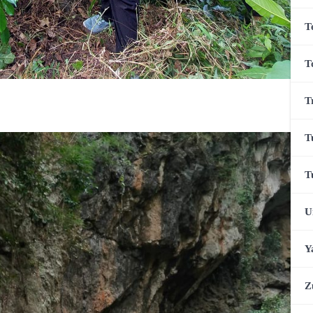
T
T
T
T
T
U
Y
Z