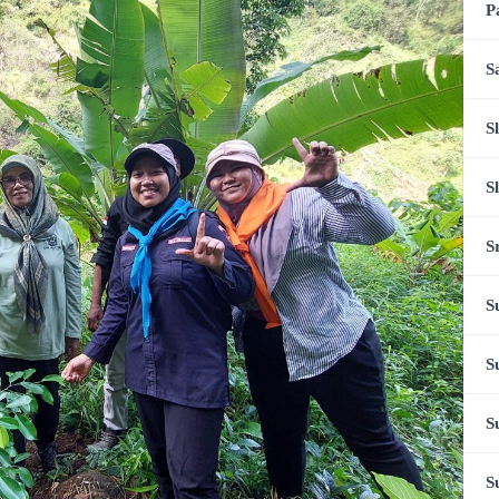
P
S
S
S
S
S
S
S
S