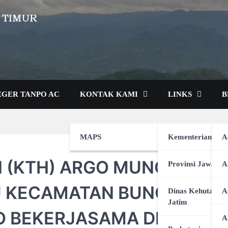
SEGER TANPO AC
KONTAK KAMI
LINKS
B
MAPS
Kementerian LH
A
N (KTH) ARGO MUNGGU
Provinsi Jawa Ti
A
U KECAMATAN BUNGKAL
Dinas Kehutanan
A
Jatim
O BEKERJASAMA DENGAN
A