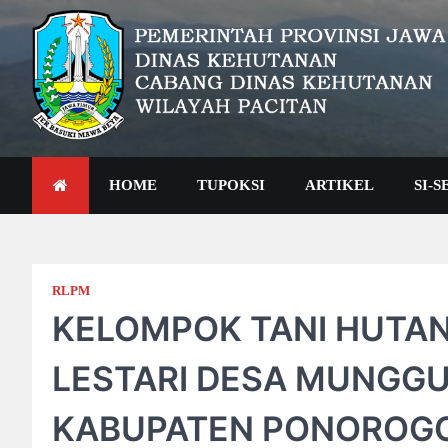
Skip
to
content
CDK Wilayah Pacitan
HOME
TUPOKSI
ARTIKEL
SI-
RLPM
KELOMPOK TANI HUTA
LESTARI DESA MUNGG
KABUPATEN PONOROG