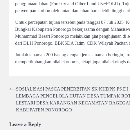
penggunaan lahan (Forestry and Other Land Use/FOLU). Tuj
penyerapan karbon oleh hutan dan lahan harus lebih tinggi dar
Untuk percepatan tujuan tersebut pada tanggal 07 Juli 20
Bungkal Kabupaten Ponorogo bekerjasama dengan Mahasiswa 
Muhammad Besari Ponorogo melakukan giat penghijauan di se
dari DLH Ponorogo, BBKSDA Jatim, CDK Wilayah Pacitan da
Jumlah tanaman 200 batang dengan jenis tanaman beringin, man
mempertimbangkan nilai ekonomis, tetapi juga nilai ekologis 
Post
⟵
SOSIALISASI PASCA PENERBITAN SK KHDPK PS DI
LEMBAGA PENGELOLA HUTAN DESA TUMPAK RO
navigation
LESTARI DESA KARANGAN KECAMATAN BAGEGA
KABUPATEN PONOROGO
Leave a Reply