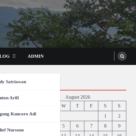
LOG
ADMIN
K-RI
dy Satriawan
Agenda
August 2026
mur
nton Arifi
M
T
W
T
F
S
S
 Prov
gung Kuncoro Adi
1
2
3
4
5
6
7
8
9
lief Nursono
10
11
12
13
14
15
16