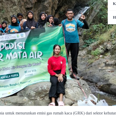
K
H
esia untuk menurunkan emisi gas rumah kaca (GRK) dari sektor kehuta