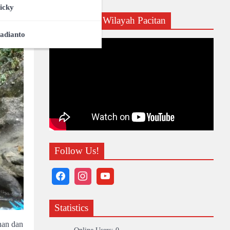
icky
Profil CDK Wilayah Pacitan
adianto
Follow Us!
Statistics
nan dan