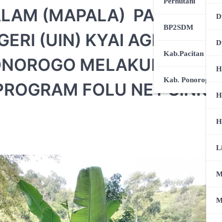
Perhutani
ALAM (MAPALA) PASCA
D
BP2SDM
ERI (UIN) KYAI AGENG
D
Kab.Pacitan
NOROGO MELAKUKAN GIA
H
Kab. Ponorogo
PROGRAM FOLU NET SINK
H
H
L
M
M