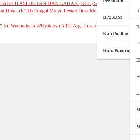
Perhutani
ABILITASI HUTAN DAN LAHAN (RHL) SI SEGER TANPO A
D
i Hutan (KTH) Enggal Mulyo Lestari Desa Mrayan Kecamatan Ngr
BP2SDM
 Ke Wanawiyata Widyakarya KTH Arga Lestari
D
Kab.Pacitan
H
Kab. Ponorogo
H
H
L
M
M