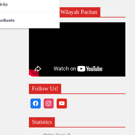
icky
Profil CDK Wilayah Pacitan
adianto
Follow Us!
Statistics