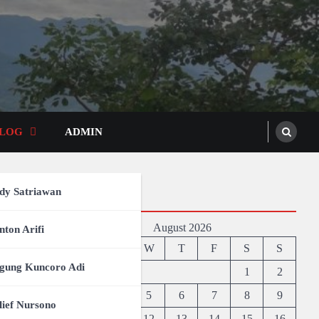
LOG
ADMIN
K-RI
dy Satriawan
Agenda
August 2026
mur
nton Arifi
M
T
W
T
F
S
S
 Prov
gung Kuncoro Adi
1
2
atan
3
4
5
6
7
8
9
lief Nursono
OGO
10
11
12
13
14
15
16