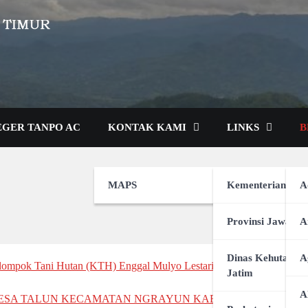
SEGER TANPO AC
KONTAK KAMI
LINKS
B
MAPS
Kementerian LH
A
Provinsi Jawa Ti
A
Dinas Kehutanan
A
lompok Tani Hutan (KTH) Enggal Mulyo Lestari Desa Mrayan Kecam
Jatim
A
 DESA TALUN KECAMATAN NGRAYUN KABUPATEN PONOR