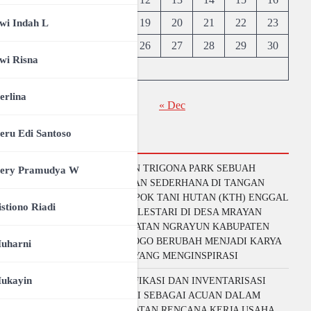
C
17
18
19
20
21
22
23
wi Indah L
ayun
24
25
26
27
28
29
30
wi Risna
31
erlina
« Dec
eru Edi Santoso
Artikel
MRAYAN TRIGONA PARK SEBUAH
ery Pramudya W
GAGASAN SEDERHANA DI TANGAN
KELOMPOK TANI HUTAN (KTH) ENGGAL
istiono Riadi
MULYO LESTARI DI DESA MRAYAN
KECAMATAN NGRAYUN KABUPATEN
PONOROGO BERUBAH MENJADI KARYA
uharni
BESAR YANG MENGINSPIRASI
ukayin
IDENTIFIKASI DAN INVENTARISASI
POTENSI SEBAGAI ACUAN DALAM
PEMBUATAN RENCANA KERJA USAHA