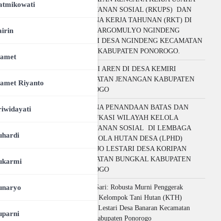
atmikowati
PERHUTANAN SOSIAL (RKUPS) DAN
RENCANA KERJA TAHUNAN (RKT) DI
airin
LPHD MARGOMULYO NGINDENG
LESTARI DESA NGINDENG KECAMATAN
SAWOO KABUPATEN PONOROGO.
lamet
POTENSI AREN DI DESA KEMIRI
KECAMATAN JENANGAN KABUPATEN
lamet Riyanto
PONOROGO
RENCANA PENANDAAN BATAS DAN
riwidayati
IDENTIFKASI WILAYAH KELOLA
PERHUTANAN SOSIAL DI LEMBAGA
uhardi
PENGELOLA HUTAN DESA (LPHD)
WONO IJO LESTARI DESA KORIPAN
KECAMATAN BUNGKAL KABUPATEN
ukarmi
PONOROGO
unaryo
Kopi GoSari: Robusta Murni Penggerak
Ekonomi Kelompok Tani Hutan (KTH)
Nggayuh Lestari Desa Banaran Kecamatan
uparni
Pulung Kabupaten Ponorogo