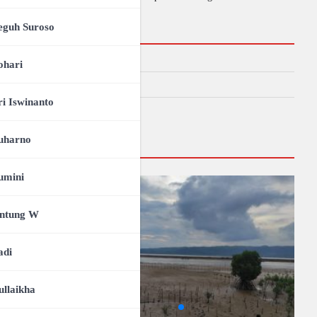
eguh Suroso
Kategori
RLPM
ohari
TKUK
ri Iswinanto
UMUM
uharno
Galeri
umini
ntung W
adi
ullaikha